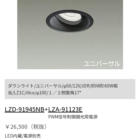
ダウンライト/ユニバーサル/φ50/12V/JDR/85W形60W相
当/LZ1C/illco/φ100/１／２照度角17°
LZD-91945NB
+
LZA-91123E
PWM信号制御調光用電源
￥26,500（税抜）
LED内蔵/電源別売