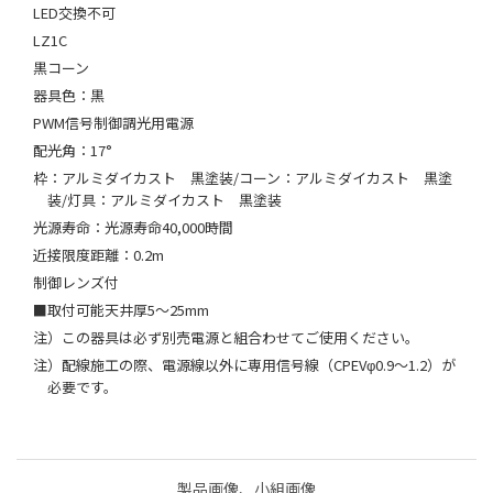
LED交換不可
LZ1C
黒コーン
器具色：黒
PWM信号制御調光用電源
配光角：17°
枠：アルミダイカスト 黒塗装/コーン：アルミダイカスト 黒塗
装/灯具：アルミダイカスト 黒塗装
光源寿命：光源寿命40,000時間
近接限度距離：0.2m
制御レンズ付
■取付可能天井厚5～25mm
注）この器具は必ず別売電源と組合わせてご使用ください。
注）配線施工の際、電源線以外に専用信号線（CPEVφ0.9～1.2）が
必要です。
製品画像、小組画像