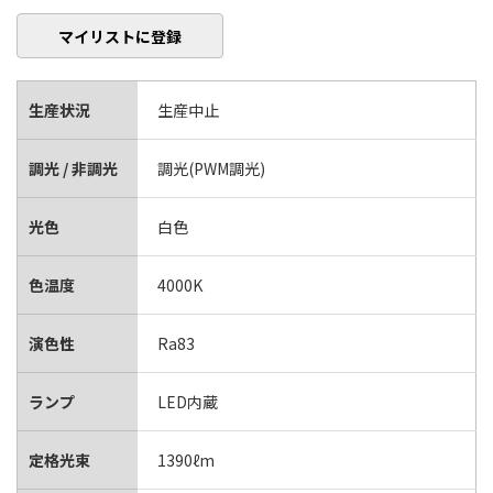
マイリストに登録
生産状況
生産中止
調光 / 非調光
調光(PWM調光)
光色
白色
色温度
4000K
演色性
Ra83
ランプ
LED内蔵
定格光束
1390ℓm