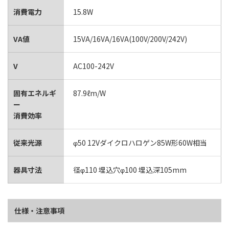
消費電力
15.8W
VA値
15VA/16VA/16VA(100V/200V/242V)
V
AC100-242V
固有エネルギ
87.9ℓm/W
ー
消費効率
従来光源
φ50 12Vダイクロハロゲン85W形60W相当
器具寸法
径φ110 埋込穴φ100 埋込深105mm
仕様・注意事項