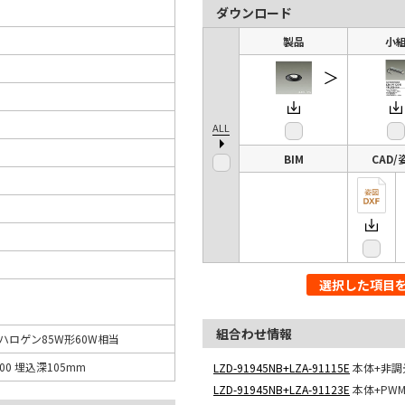
ダウンロード
製品
小
＞
ALL
BIM
CAD/
選択した項目
組合わせ情報
ロハロゲン85W形60W相当
00 埋込深105mm
LZD-91945NB+LZA-91115E
本体+非調
LZD-91945NB+LZA-91123E
本体+PW