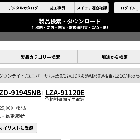
デジタルカタログ
施工事例
スイッチ適合確認
ログイン
製品検索・ダウンロード
仕様図・姿図・画像・取扱説明書・CAD・IES
製品カテゴリー検索
用途から検索
ダウンライト/ユニバーサル/φ50/12V/JDR/85W形60W相当/LZ1C/illco/
ZD-91945NB
+
LZA-91120E
位相制御調光用電源
25,000（税抜）
ED内蔵/電源別売
マイリストに登録