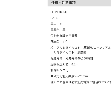
仕様・注意事項
LED交換不可
LZ1C
黒コーン
器具色：黒
位相制御調光用電源
配光角：17°
枠：アルミダイカスト 黒塗装/コーン：アル
ルミダイカスト 黒塗装
光源寿命：光源寿命40,000時間
近接限度距離：0.2m
制御レンズ付
■取付可能天井厚5～25mm
注）この器具は必ず別売電源と組合わせてご