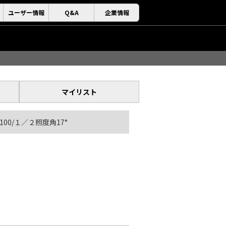
ユーザー情報
Q&A
企業情報
マイリスト
φ100/１／２照度角17°