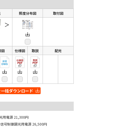
組
照度分布図
取付図
＞
姿図
仕様図
取説
配光
を一括ダウンロード
光用電源
21,300円
M信号制御調光用電源
26,500円