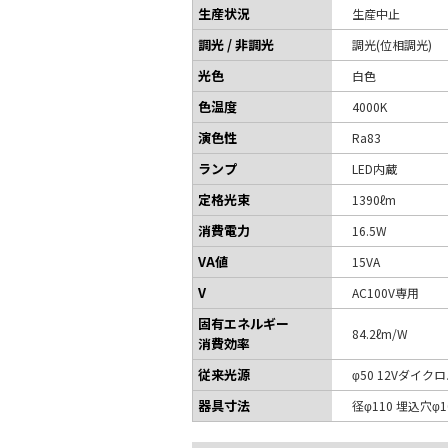
生産状況
生産中止
調光 / 非調光
調光(位相調光)
光色
白色
色温度
4000K
演色性
Ra83
ランプ
LED内蔵
定格光束
1390ℓm
消費電力
16.5W
VA値
15VA
V
AC100V専用
固有エネルギー
84.2ℓm/W
消費効率
従来光源
φ50 12Vダイク
器具寸法
径φ110 埋込穴φ1