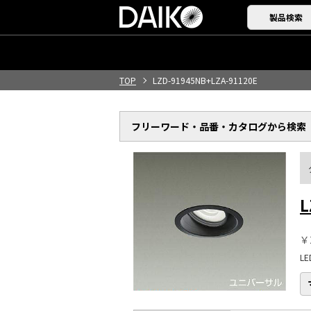
製品検索
TOP
LZD-91945NB+LZA-91120E
フリーワード・品番・
カタログから検索
L
￥
L