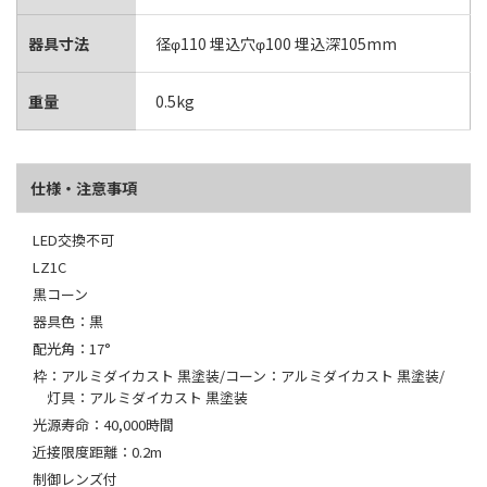
器具寸法
径φ110 埋込穴φ100 埋込深105mm
重量
0.5kg
仕様・注意事項
LED交換不可
LZ1C
黒コーン
器具色：黒
配光角：17°
枠：アルミダイカスト 黒塗装/コーン：アルミダイカスト 黒塗装/
灯具：アルミダイカスト 黒塗装
光源寿命：40,000時間
近接限度距離：0.2m
制御レンズ付