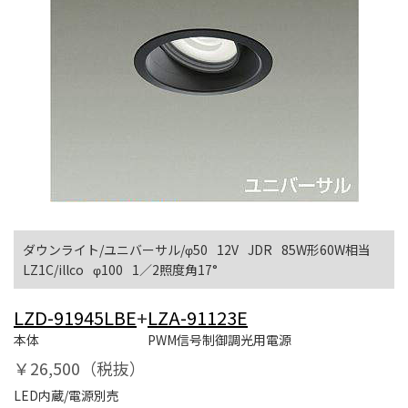
ダウンライト/ユニバーサル/φ50
12V
JDR
85W形60W相当
LZ1C/illco
φ100
1／2照度角17°
LZD-91945LBE
+
LZA-91123E
本体
PWM信号制御調光用電源
￥26,500（税抜）
LED内蔵/電源別売