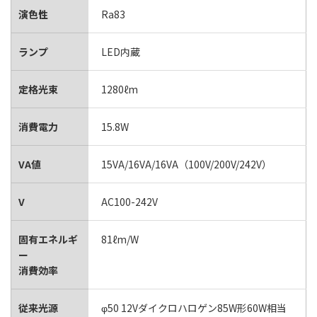
演色性
Ra83
ランプ
LED内蔵
定格光束
1280ℓm
消費電力
15.8W
VA値
15VA/16VA/16VA（100V/200V/242V）
V
AC100-242V
固有エネルギ
81ℓm/W
ー
消費効率
従来光源
φ50 12Vダイクロハロゲン85W形60W相当