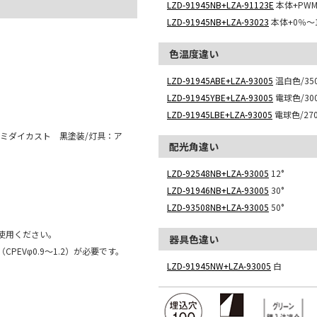
LZD-91945NB+LZA-91123E
本体+PW
LZD-91945NB+LZA-93023
本体+0％～
色温度違い
LZD-91945ABE+LZA-93005
温白色/350
LZD-91945YBE+LZA-93005
電球色/300
LZD-91945LBE+LZA-93005
電球色/270
ミダイカスト 黒塗装/灯具：ア
配光角違い
LZD-92548NB+LZA-93005
12°
LZD-91946NB+LZA-93005
30°
LZD-93508NB+LZA-93005
50°
使用ください。
器具色違い
EVφ0.9～1.2）が必要です。
LZD-91945NW+LZA-93005
白