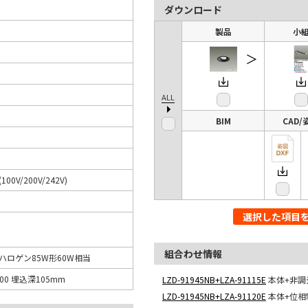
ダウンロード
製品
小
＞
ALL
BIM
CAD/
(100V/200V/242V)
選択した項目
組合わせ情報
ロハロゲン85W形60W相当
00 埋込深105mm
LZD-91945NB+LZA-91115E
本体+非調
LZD-91945NB+LZA-91120E
本体+位相