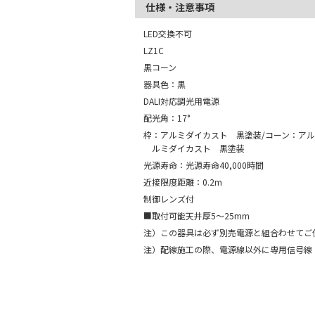
仕様・注意事項
LED交換不可
LZ1C
黒コーン
器具色：黒
DALI対応調光用電源
配光角：17°
枠：アルミダイカスト 黒塗装/コーン：アル
ルミダイカスト 黒塗装
光源寿命：光源寿命40,000時間
近接限度距離：0.2m
制御レンズ付
■取付可能天井厚5～25mm
注）この器具は必ず別売電源と組合わせてご
注）配線施工の際、電源線以外に専用信号線（CP