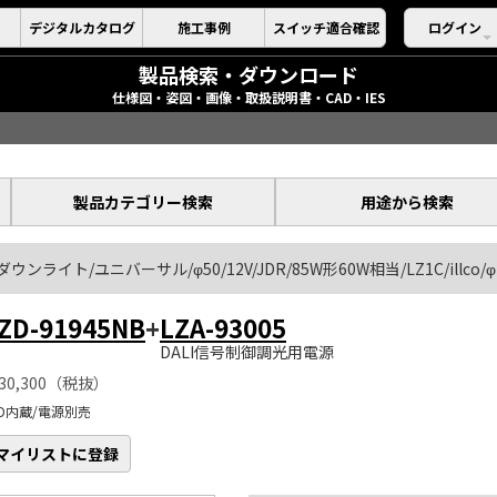
デジタルカタログ
施工事例
スイッチ適合確認
ログイン
製品検索・ダウンロード
仕様図・姿図・画像・取扱説明書・CAD・IES
製品カテゴリー検索
用途から検索
ダウンライト/ユニバーサル/φ50/12V/JDR/85W形60W相当/LZ1C/illco/
ZD-91945NB
+
LZA-93005
DALI信号制御調光用電源
30,300（税抜）
ED内蔵/電源別売
マイリストに登録