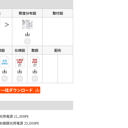
組
照度分布図
取付図
＞
姿図
仕様図
取説
配光
を一括ダウンロード
光用電源
21,300円
制御調光用電源
25,000円