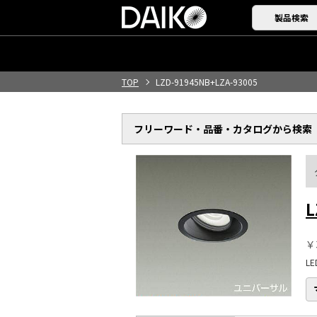
製品検索
TOP
LZD-91945NB+LZA-93005
フリーワード・品番・
カタログから検索
L
￥
L