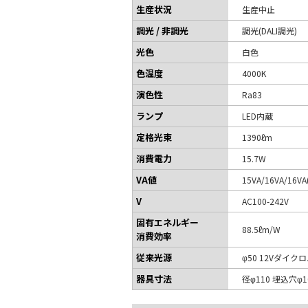
生産状況
生産中止
調光 / 非調光
調光(DALI調光)
光色
白色
色温度
4000K
演色性
Ra83
ランプ
LED内蔵
定格光束
1390ℓm
消費電力
15.7W
VA値
15VA/16VA/16VA
V
AC100-242V
固有エネルギー
88.5ℓm/W
消費効率
従来光源
φ50 12Vダイク
器具寸法
径φ110 埋込穴φ1