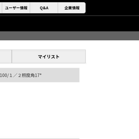
ユーザー情報
Q&A
企業情報
マイリスト
φ100/１／２照度角17°