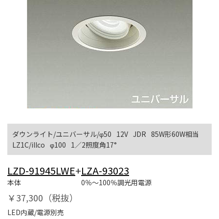
ダウンライト/ユニバーサル/φ50
12V
JDR
85W形60W相当
LZ1C/illco
φ100
1／2照度角17°
LZD-91945LWE
+
LZA-93023
本体
0％～100％調光用電源
￥37,300（税抜）
LED内蔵/電源別売