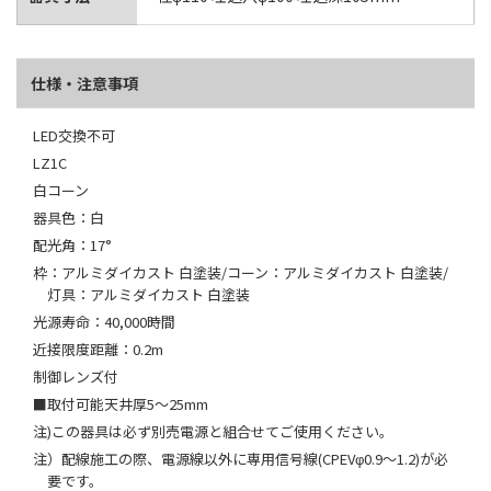
仕様・注意事項
LED交換不可
LZ1C
白コーン
器具色：白
配光角：17°
枠：アルミダイカスト 白塗装/コーン：アルミダイカスト 白塗装/
灯具：アルミダイカスト 白塗装
光源寿命：40,000時間
近接限度距離：0.2m
制御レンズ付
■取付可能天井厚5～25mm
注)この器具は必ず別売電源と組合せてご使用ください。
注）配線施工の際、電源線以外に専用信号線(CPEVφ0.9～1.2)が必
要です。