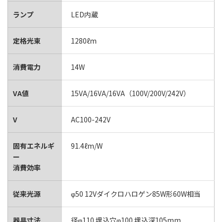
ランプ
LED内蔵
定格光束
1280ℓm
消費電力
14W
VA値
15VA/16VA/16VA（100V/200V/242V）
V
AC100-242V
固有エネルギ
91.4ℓm/W
ー
消費効率
従来光源
φ50 12Vダイクロハロゲン85W形60W相当
器具寸法
径φ110 埋込穴φ100 埋込深105mm