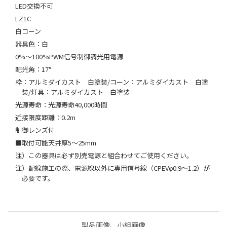
LED交換不可
LZ1C
白コーン
器具色：白
0%～100%PWM信号制御調光用電源
配光角：17°
枠：アルミダイカスト 白塗装/コーン：アルミダイカスト 白塗
装/灯具：アルミダイカスト 白塗装
光源寿命：光源寿命40,000時間
近接限度距離：0.2m
制御レンズ付
■取付可能天井厚5～25mm
注）この器具は必ず別売電源と組合わせてご使用ください。
注）配線施工の際、電源線以外に専用信号線（CPEVφ0.9～1.2）が
必要です。
製品画像、小組画像