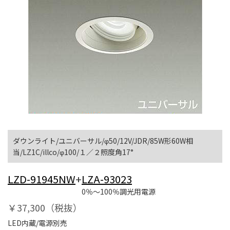
ダウンライト/ユニバーサル/φ50/12V/JDR/85W形60W相
当/LZ1C/illco/φ100/１／２照度角17°
LZD-91945NW
+
LZA-93023
0％～100％調光用電源
￥37,300（税抜）
LED内蔵/電源別売