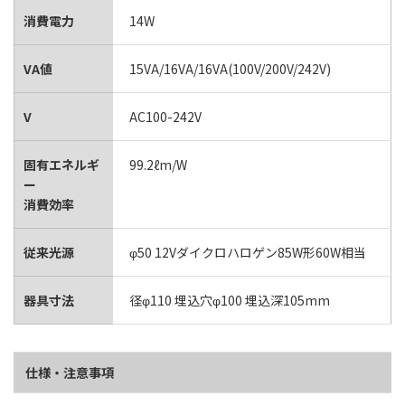
消費電力
14W
VA値
15VA/16VA/16VA(100V/200V/242V)
V
AC100-242V
固有エネルギ
99.2ℓm/W
ー
消費効率
従来光源
φ50 12Vダイクロハロゲン85W形60W相当
器具寸法
径φ110 埋込穴φ100 埋込深105mm
仕様・注意事項