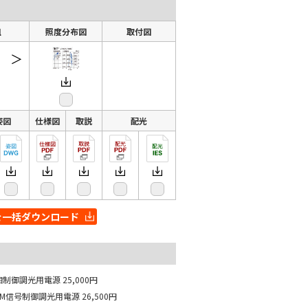
組
照度分布図
取付図
＞
姿図
仕様図
取説
配光
を一括ダウンロード
相制御調光用電源
25,000円
WM信号制御調光用電源
26,500円