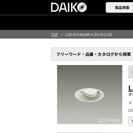
製品検索
TOP
LZD-91945LWE+LZA-91115E
フリーワード・品番・
カタログから検索
L
本
￥
L