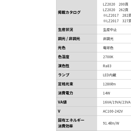
LZ2020 200頁
LZ2020 262頁
掲載カタログ
※LZ2017 282
※LZ2017 327
生産状況
生産中止
調光 / 非調光
非調光
光色
電球色
色温度
2700K
演色性
Ra83
ランプ
LED内蔵
定格光束
1280ℓm
消費電力
14W
VA値
16VA/19VA/23V
V
AC100-242V
固有エネルギー
91.4ℓm/W
消費効率