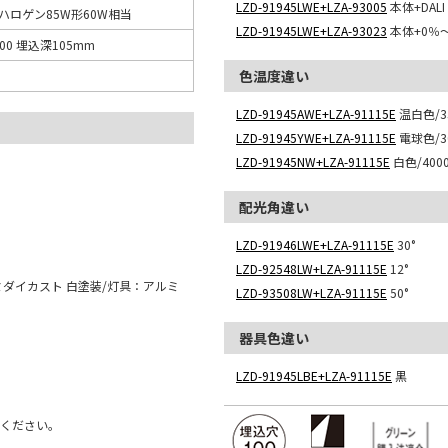
LZD-91945LWE+LZA-93005
本体+DAL
ロハロゲン85W形60W相当
LZD-91945LWE+LZA-93023
本体+0％
00 埋込深105mm
色温度違い
LZD-91945AWE+LZA-91115E
温白色/35
LZD-91945YWE+LZA-91115E
電球色/30
LZD-91945NW+LZA-91115E
白色/4000
配光角違い
LZD-91946LWE+LZA-91115E
30°
LZD-92548LW+LZA-91115E
12°
ミダイカスト 白塗装/灯具：アルミ
LZD-93508LW+LZA-91115E
50°
器具色違い
LZD-91945LBE+LZA-91115E
黒
用ください。