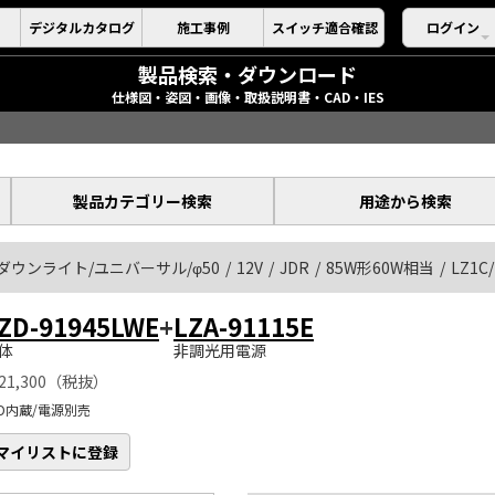
デジタルカタログ
施工事例
スイッチ適合確認
ログイン
製品検索・ダウンロード
仕様図・姿図・画像・取扱説明書・CAD・IES
製品カテゴリー検索
用途から検索
ダウンライト/ユニバーサル/φ50
12V
JDR
85W形60W相当
LZ1C/
ZD-91945LWE
+
LZA-91115E
体
非調光用電源
21,300（税抜）
ED内蔵/電源別売
マイリストに登録