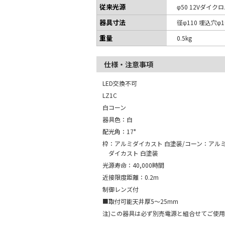
従来光源
φ50 12Vダイク
器具寸法
径φ110 埋込穴φ1
重量
0.5kg
仕様・注意事項
LED交換不可
LZ1C
白コーン
器具色：白
配光角：17°
枠：アルミダイカスト 白塗装/コーン：アル
ダイカスト 白塗装
光源寿命：40,000時間
近接限度距離：0.2m
制御レンズ付
■取付可能天井厚5～25mm
注)この器具は必ず別売電源と組合せてご使