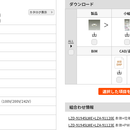
ダウンロード
カタログ表示
製品
小
頁
頁
＞
ALL
BIM
CAD/
選択した項目
A（100V/200V/242V）
組合わせ情報
LZD-91945LWE+LZA-91120E
本体+位
LZD-91945LWE+LZA-91123E
本体+P