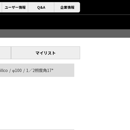
ユーザー情報
Q&A
企業情報
マイリスト
illco
φ100
1／2照度角17°