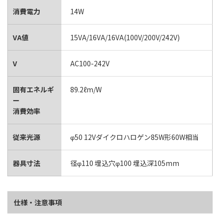
消費電力
14W
VA値
15VA/16VA/16VA(100V/200V/242V)
V
AC100-242V
固有エネルギ
89.2ℓm/W
ー
消費効率
従来光源
φ50 12Vダイクロハロゲン85W形60W相当
器具寸法
径φ110 埋込穴φ100 埋込深105mm
仕様・注意事項