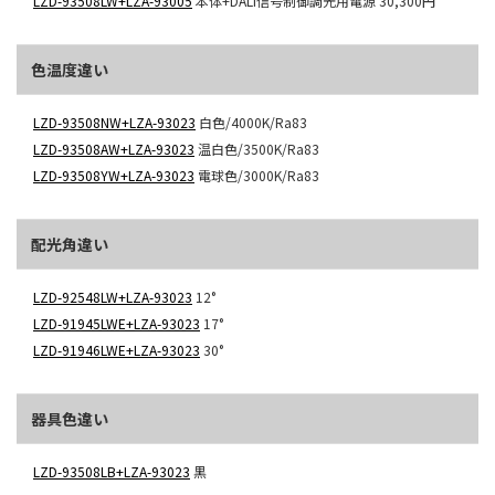
LZD-93508LW+LZA-93005
本体+DALI信号制御調光用電源
30,300円
色温度違い
LZD-93508NW+LZA-93023
白色/4000K/Ra83
LZD-93508AW+LZA-93023
温白色/3500K/Ra83
LZD-93508YW+LZA-93023
電球色/3000K/Ra83
配光角違い
LZD-92548LW+LZA-93023
12°
LZD-91945LWE+LZA-93023
17°
LZD-91946LWE+LZA-93023
30°
器具色違い
LZD-93508LB+LZA-93023
黒