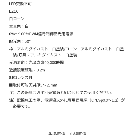
LED交換不可
LZ1C
白コーン
器具色：白
0%～100%PWM信号制御調光用電源
配光角：50°
枠：アルミダイカスト 白塗装/コーン：アルミダイカスト 白塗
装/灯具：アルミダイカスト 白塗装
光源寿命：光源寿命40,000時間
近接限度距離：0.2m
制御レンズ付
■取付可能天井厚5～25mm
注）この器具は必ず別売電源と組合わせてご使用ください。
注）配線施工の際、電源線以外に専用信号線（CPEVφ0.9～1.2）が
必要です。
製品画像、小組画像