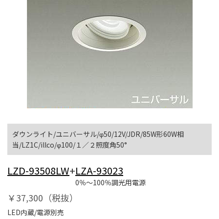
ダウンライト/ユニバーサル/φ50/12V/JDR/85W形60W相
当/LZ1C/illco/φ100/１／２照度角50°
LZD-93508LW
+
LZA-93023
0％～100％調光用電源
￥37,300（税抜）
LED内蔵/電源別売