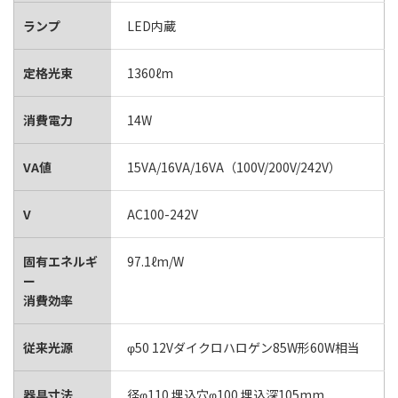
ランプ
LED内蔵
定格光束
1360ℓm
消費電力
14W
VA値
15VA/16VA/16VA（100V/200V/242V）
V
AC100-242V
固有エネルギ
97.1ℓm/W
ー
消費効率
従来光源
φ50 12Vダイクロハロゲン85W形60W相当
器具寸法
径φ110 埋込穴φ100 埋込深105mm