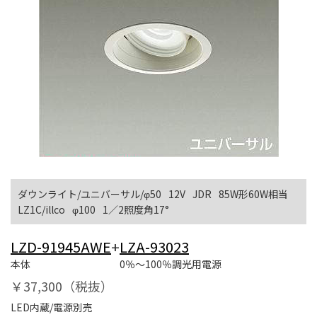
ダウンライト/ユニバーサル/φ50
12V
JDR
85W形60W相当
LZ1C/illco
φ100
1／2照度角17°
LZD-91945AWE
+
LZA-93023
本体
0％～100％調光用電源
￥37,300（税抜）
LED内蔵/電源別売