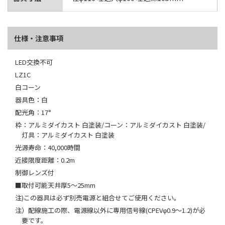
仕様・注意事項
LED交換不可
LZ1C
白コーン
器具色：白
配光角：17°
枠：アルミダイカスト 白塗装/コーン：アルミダイカスト 白塗装/
灯具：アルミダイカスト 白塗装
光源寿命：40,000時間
近接限度距離：0.2m
制御レンズ付
■取付可能天井厚5～25mm
注)この器具は必ず別売電源と組合せてご使用ください。
注）配線施工の際、電源線以外に専用信号線(CPEVφ0.9～1.2)が必
要です。