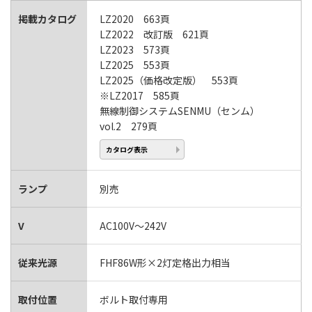
掲載カタログ
LZ2020 663頁
LZ2022 改訂版 621頁
LZ2023 573頁
LZ2025 553頁
LZ2025（価格改定版） 553頁
※LZ2017 585頁
無線制御システムSENMU（センム）
vol.2 279頁
カタログ表示
ランプ
別売
V
AC100V～242V
従来光源
FHF86W形×2灯定格出力相当
取付位置
ボルト取付専用