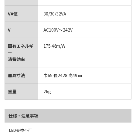
VA値
30/30/32VA
V
AC100V～242V
固有エネルギ
175.4ℓm/W
ー
消費効率
器具寸法
巾65 長2428 高49㎜
重量
2kg
仕様・注意事項
LED交換不可