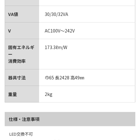
VA値
30/30/32VA
V
AC100V～242V
固有エネルギ
173.3ℓm/W
ー
消費効率
器具寸法
巾65 長2428 高49㎜
重量
2kg
仕様・注意事項
LED交換不可