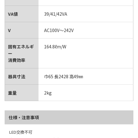
VA値
39/41/42VA
V
AC100V～242V
固有エネルギ
164.8ℓm/W
ー
消費効率
器具寸法
巾65 長2428 高49㎜
重量
2kg
仕様・注意事項
LED交換不可