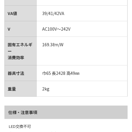
VA値
39/41/42VA
V
AC100V～242V
固有エネルギ
169.3ℓm/W
ー
消費効率
器具寸法
巾65 長2428 高49㎜
重量
2kg
仕様・注意事項
LED交換不可