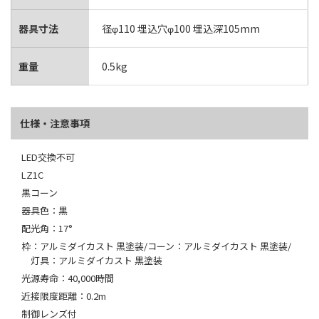
器具寸法
径φ110 埋込穴φ100 埋込深105mm
重量
0.5kg
仕様・注意事項
LED交換不可
LZ1C
黒コーン
器具色：黒
配光角：17°
枠：アルミダイカスト 黒塗装/コーン：アルミダイカスト 黒塗装/
灯具：アルミダイカスト 黒塗装
光源寿命：40,000時間
近接限度距離：0.2m
制御レンズ付