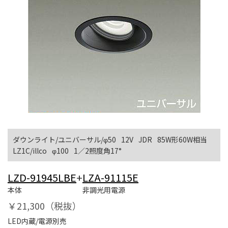
ダウンライト/ユニバーサル/φ50
12V
JDR
85W形60W相当
LZ1C/illco
φ100
1／2照度角17°
LZD-91945LBE
+
LZA-91115E
本体
非調光用電源
￥21,300（税抜）
LED内蔵/電源別売