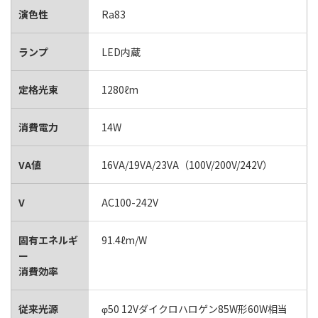
演色性
Ra83
ランプ
LED内蔵
定格光束
1280ℓm
消費電力
14W
VA値
16VA/19VA/23VA（100V/200V/242V）
V
AC100-242V
固有エネルギ
91.4ℓm/W
ー
消費効率
従来光源
φ50 12Vダイクロハロゲン85W形60W相当