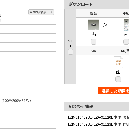
ダウンロード
カタログ表示
製品
小
頁
頁
＞
ALL
BIM
CAD/
選択した項目
A（100V/200V/242V）
組合わせ情報
LZD-91945YBE+LZA-91120E
本体+位
LZD-91945YBE+LZA-91123E
本体+P