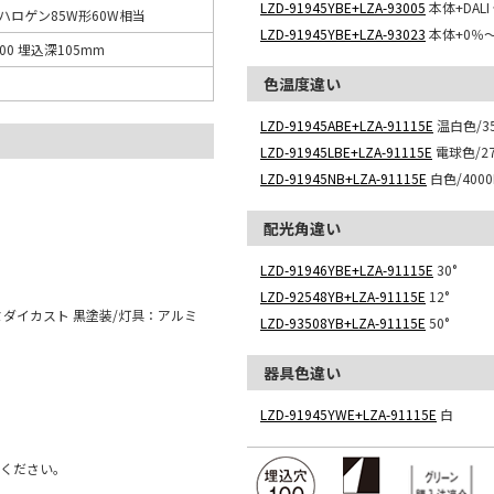
LZD-91945YBE+LZA-93005
本体+DAL
ロハロゲン85W形60W相当
LZD-91945YBE+LZA-93023
本体+0％
00 埋込深105mm
色温度違い
LZD-91945ABE+LZA-91115E
温白色/35
LZD-91945LBE+LZA-91115E
電球色/27
LZD-91945NB+LZA-91115E
白色/4000
配光角違い
LZD-91946YBE+LZA-91115E
30°
LZD-92548YB+LZA-91115E
12°
ミダイカスト 黒塗装/灯具：アルミ
LZD-93508YB+LZA-91115E
50°
器具色違い
LZD-91945YWE+LZA-91115E
白
用ください。