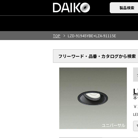
製品検索
TOP
LZD-91945YBE+LZA-91115E
フリーワード・品番・
カタログから検索
L
本
￥
L