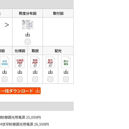
組
照度分布図
取付図
＞
姿図
仕様図
取説
配光
を一括ダウンロード
相制御調光用電源
25,000円
WM信号制御調光用電源
26,500円