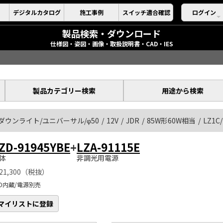
デジタルカタログ
施工事例
スイッチ適合確認
ログイン
製品検索・ダウンロード
仕様図・姿図・画像・取扱説明書・CAD・IES
製品カテゴリー検索
用途から検索
ダウンライト/ユニバーサル/φ50
12V
JDR
85W形60W相当
LZ1C/
ZD-91945YBE
+
LZA-91115E
体
非調光用電源
21,300（税抜）
ED内蔵/電源別売
マイリストに登録