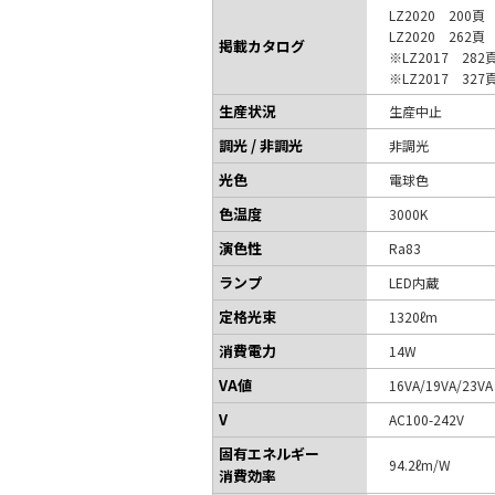
LZ2020 200頁
LZ2020 262頁
掲載カタログ
※LZ2017 282
※LZ2017 327
生産状況
生産中止
調光 / 非調光
非調光
光色
電球色
色温度
3000K
演色性
Ra83
ランプ
LED内蔵
定格光束
1320ℓm
消費電力
14W
VA値
16VA/19VA/23V
V
AC100-242V
固有エネルギー
94.2ℓm/W
消費効率