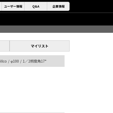
ユーザー情報
Q&A
企業情報
マイリスト
illco
φ100
1／2照度角17°