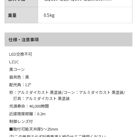
重量
0.5kg
仕様・注意事項
LED交換不可
LZ1C
黒コーン
器具色：黒
配光角：12°
枠：アルミダイカスト 黒塗装/コーン：アルミダイカスト 黒塗装/
灯具：アルミダイカスト 黒塗装
光源寿命：40,000時間
近接限度距離：0.2m
制御レンズ付
■取付可能天井厚5～25mm
注)この器具は必ず別売電源と組合せてご使用ください。