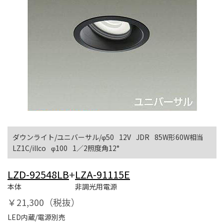
ダウンライト/ユニバーサル/φ50
12V
JDR
85W形60W相当
LZ1C/illco
φ100
1／2照度角12°
LZD-92548LB
+
LZA-91115E
本体
非調光用電源
￥21,300（税抜）
LED内蔵/電源別売