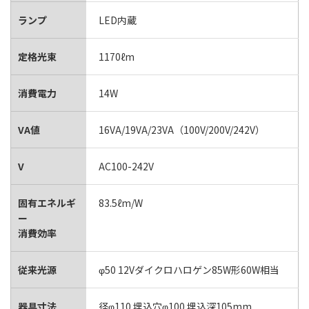
ランプ
LED内蔵
定格光束
1170ℓm
消費電力
14W
VA値
16VA/19VA/23VA（100V/200V/242V）
V
AC100-242V
固有エネルギ
83.5ℓm/W
ー
消費効率
従来光源
φ50 12Vダイクロハロゲン85W形60W相当
器具寸法
径φ110 埋込穴φ100 埋込深105mm