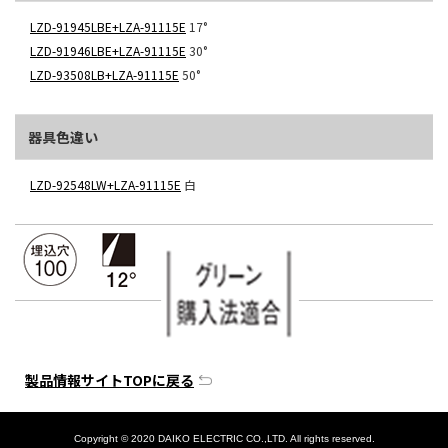
LZD-91945LBE+LZA-91115E
17°
LZD-91946LBE+LZA-91115E
30°
LZD-93508LB+LZA-91115E
50°
器具色違い
LZD-92548LW+LZA-91115E
白
製品情報サイトTOPに戻る
Copyright © 2020 DAIKO ELECTRIC CO.,LTD. All rights reserved.