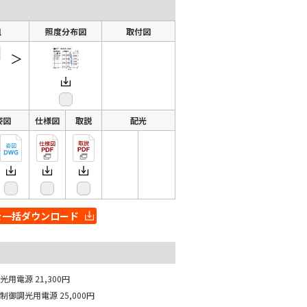
組
照度分布図
取付図
＞
姿図
仕様図
取説
配光
を一括ダウンロード
調光用電源
21,300円
相制御調光用電源
25,000円