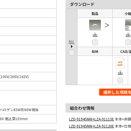
ダウンロード
製品
小
＞
ALL
BIM
CAD/
(100V/200V/242V)
選択した項目
組合わせ情報
ロハロゲン85W形60W相当
00 埋込深105mm
LZD-91945NW+LZA-91115E
本体+非
LZD-91945NW+LZA-91120E
本体+位