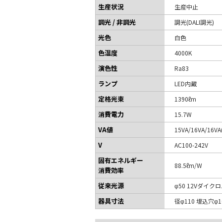
生産状況
生産中止
調光 / 非調光
調光(DALI調光)
光色
白色
色温度
4000K
演色性
Ra83
ランプ
LED内蔵
定格光束
1390ℓm
消費電力
15.7W
VA値
15VA/16VA/16VA
V
AC100-242V
固有エネルギー
88.5ℓm/W
消費効率
従来光源
φ50 12Vダイク
器具寸法
径φ110 埋込穴φ1