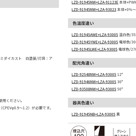
LZD-91945NW+LZA-91123E
本体+PW
LZD-91945NW+LZA-93023
本体+0％～
色温度違い
LZD-91945AWE+LZA-93005
温白色/350
LZD-91945YWE+LZA-93005
電球色/300
LZD-91945LWE+LZA-93005
電球色/270
ミダイカスト 白塗装/灯具：ア
配光角違い
LZD-92548NW+LZA-93005
12°
LZD-91946NW+LZA-93005
30°
LZD-93508NW+LZA-93005
50°
使用ください。
器具色違い
EVφ0.9～1.2）が必要です。
LZD-91945NB+LZA-93005
黒