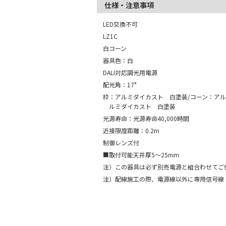
仕様・注意事項
LED交換不可
LZ1C
白コーン
器具色：白
DALI対応調光用電源
配光角：17°
枠：アルミダイカスト 白塗装/コーン：アル
ルミダイカスト 白塗装
光源寿命：光源寿命40,000時間
近接限度距離：0.2m
制御レンズ付
■取付可能天井厚5～25mm
注）この器具は必ず別売電源と組合わせてご
注）配線施工の際、電源線以外に専用信号線（CP