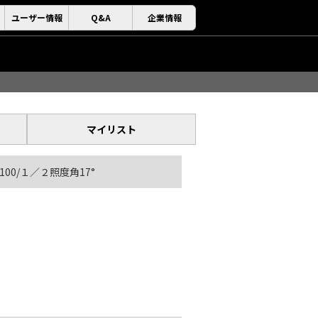
ユーザー情報
Q&A
企業情報
マイリスト
φ100/１／２照度角17°