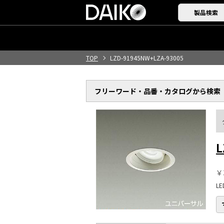
製品検索
TOP
LZD-91945NW+LZA-93005
フリーワード・品番・
カタログから検索
L
￥
L