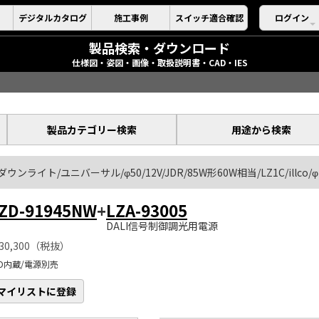
デジタルカタログ
施工事例
スイッチ適合確認
ログイン
製品検索・ダウンロード
仕様図・姿図・画像・取扱説明書・CAD・IES
製品カテゴリー検索
用途から検索
ダウンライト/ユニバーサル/φ50/12V/JDR/85W形60W相当/LZ1C/illco/
ZD-91945NW
+
LZA-93005
DALI信号制御調光用電源
30,300（税抜）
ED内蔵/電源別売
マイリストに登録