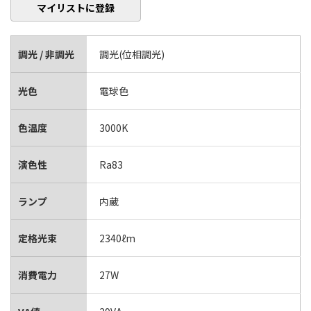
マイリストに登録
調光 / 非調光
調光(位相調光)
光色
電球色
色温度
3000K
演色性
Ra83
ランプ
内蔵
定格光束
2340ℓm
消費電力
27W