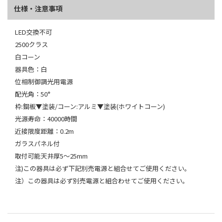
仕様・注意事項
LED交換不可
2500クラス
白コーン
器具色：白
位相制御調光用電源
配光角：50°
枠:鋼板▼塗装/コーン:アルミ▼塗装(ホワイトコーン)
光源寿命：40000時間
近接限度距離：0.2m
ガラスパネル付
取付可能天井厚5～25mm
注)この器具は必ず下記別売電源と組合せてご使用ください。
注）この器具は必ず別売電源と組合わせてご使用ください。