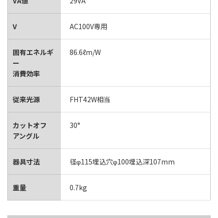
VA値
29VA
V
AC100V専用
固有エネルギ
86.6ℓm/W
ー
消費効率
従来光源
FHT42W相当
カットオフ
30°
アングル
器具寸法
径φ115埋込穴φ100埋込深107mm
重量
0.7kg