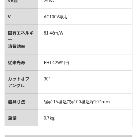
VA値
29VA
V
AC100V専用
固有エネルギ
81.4ℓm/W
ー
消費効率
従来光源
FHT42W相当
カットオフ
30°
アングル
器具寸法
径φ115埋込穴φ100埋込深107mm
重量
0.7kg