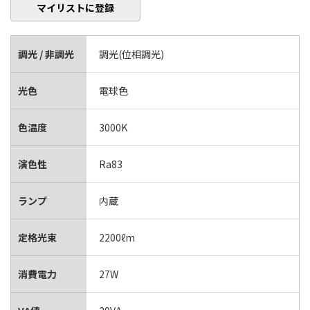
マイリストに登録
調光 / 非調光
調光(位相調光)
光色
電球色
色温度
3000K
演色性
Ra83
ランプ
内蔵
定格光束
2200ℓm
消費電力
27W