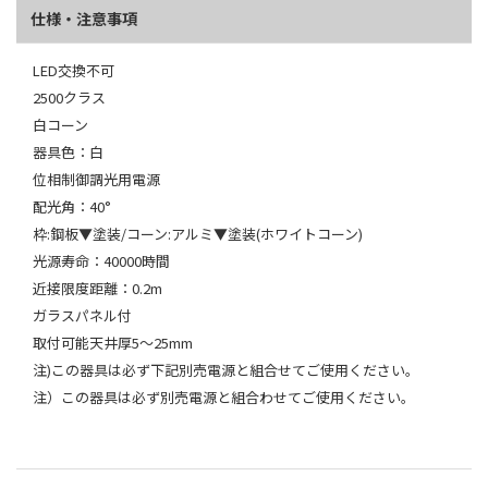
仕様・注意事項
LED交換不可
2500クラス
白コーン
器具色：白
位相制御調光用電源
配光角：40°
枠:鋼板▼塗装/コーン:アルミ▼塗装(ホワイトコーン)
光源寿命：40000時間
近接限度距離：0.2m
ガラスパネル付
取付可能天井厚5～25mm
注)この器具は必ず下記別売電源と組合せてご使用ください。
注）この器具は必ず別売電源と組合わせてご使用ください。