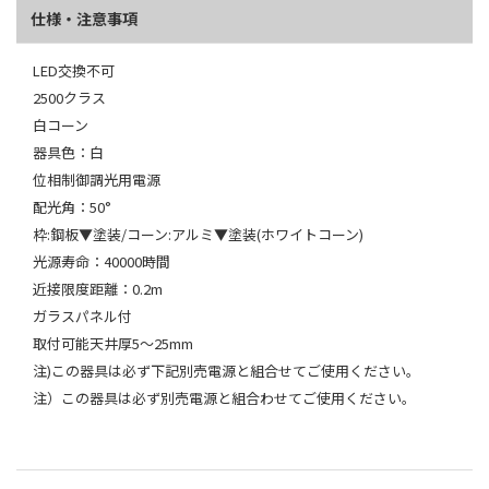
仕様・注意事項
LED交換不可
2500クラス
白コーン
器具色：白
位相制御調光用電源
配光角：50°
枠:鋼板▼塗装/コーン:アルミ▼塗装(ホワイトコーン)
光源寿命：40000時間
近接限度距離：0.2m
ガラスパネル付
取付可能天井厚5～25mm
注)この器具は必ず下記別売電源と組合せてご使用ください。
注）この器具は必ず別売電源と組合わせてご使用ください。