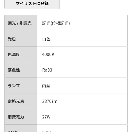
マイリストに登録
調光 / 非調光
調光(位相調光)
光色
白色
色温度
4000K
演色性
Ra83
ランプ
内蔵
定格光束
2370ℓm
消費電力
27W