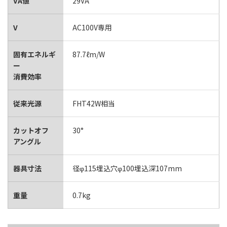
VA値
29VA
V
AC100V専用
固有エネルギ
87.7ℓm/W
ー
消費効率
従来光源
FHT42W相当
カットオフ
30°
アングル
器具寸法
径φ115埋込穴φ100埋込深107mm
重量
0.7kg