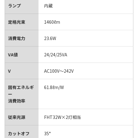
ランプ
内蔵
定格光束
1460ℓm
消費電力
23.6W
VA値
24/24/25VA
V
AC100V～242V
固有エネルギ
61.8ℓm/W
ー
消費効率
従来光源
FHT32W×2灯相当
カットオフ
35°