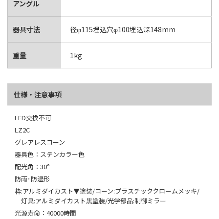
アングル
器具寸法
径φ115埋込穴φ100埋込深148mm
重量
1kg
仕様・注意事項
LED交換不可
LZ2C
グレアレスコーン
器具色：ステンカラー色
配光角：30°
防雨･防湿形
枠:アルミダイカスト▼塗装/コーン:プラスチッククロームメッキ/
灯具:アルミダイカスト黒塗装/光学部品:制御ミラー
光源寿命：40000時間