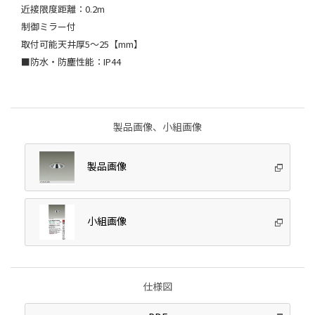
近接限度距離：0.2m
制御ミラー付
取付可能天井厚5～25【mm】
■防水・防塵性能：IP44
製品画像、小組画像
製品画像
小組画像
仕様図