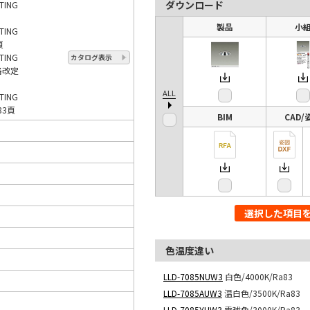
ダウンロード
TING
製品
小
TING
頁
TING
カタログ表示
価格改定
ALL
TING
83頁
BIM
CAD/
選択した項目
色温度違い
LLD-7085NUW3
白色/4000K/Ra83
LLD-7085AUW3
温白色/3500K/Ra83
LLD-7085YUW3
電球色/3000K/Ra83