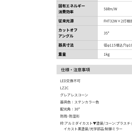
固有エネルギー
58ℓm/W
消費効率
従来光源
FHT32W×2灯相
カットオフ
35°
アングル
器具寸法
径φ115埋込穴φ1
重量
1kg
仕様・注意事項
LED交換不可
LZ2C
グレアレスコーン
器具色：ステンカラー色
配光角：30°
防雨･防湿形
枠:アルミダイカスト▼塗装/コーン:プラスチ
イカスト黒塗装/光学部品:制御ミラー