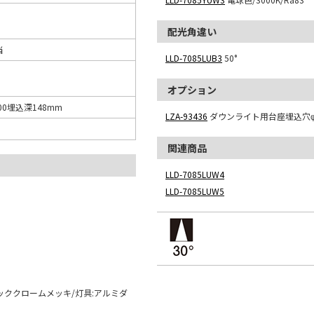
配光角違い
当
LLD-7085LUB3
50°
オプション
00埋込深148mm
LZA-93436
ダウンライト用台座埋込穴φ
関連商品
LLD-7085LUW4
LLD-7085LUW5
ッククロームメッキ/灯具:アルミダ