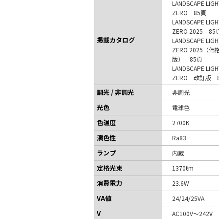
LANDSCAPE LIGH
ZERO 85頁
LANDSCAPE LIGH
ZERO 2025 85
掲載カタログ
LANDSCAPE LIGH
ZERO 2025（
版） 85頁
LANDSCAPE LIGH
ZERO 改訂版 
調光 / 非調光
非調光
光色
電球色
色温度
2700K
演色性
Ra83
ランプ
内蔵
定格光束
1370ℓm
消費電力
23.6W
VA値
24/24/25VA
V
AC100V～242V