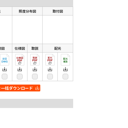
組
照度分布図
取付図
姿図
仕様図
取説
配光
を一括ダウンロード