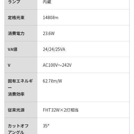
ランプ
内蔵
定格光束
1480ℓm
消費電力
23.6W
VA値
24/24/25VA
V
AC100V～242V
固有エネルギ
62.7ℓm/W
ー
消費効率
従来光源
FHT32W×2灯相当
カットオフ
35°
アングル