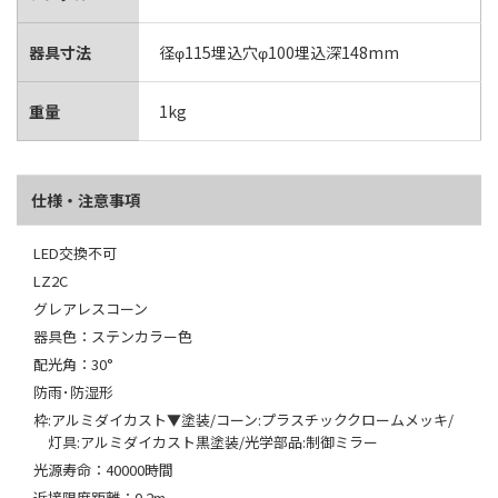
器具寸法
径φ115埋込穴φ100埋込深148mm
重量
1kg
仕様・注意事項
LED交換不可
LZ2C
グレアレスコーン
器具色：ステンカラー色
配光角：30°
防雨･防湿形
枠:アルミダイカスト▼塗装/コーン:プラスチッククロームメッキ/
灯具:アルミダイカスト黒塗装/光学部品:制御ミラー
光源寿命：40000時間
近接限度距離：0.2m