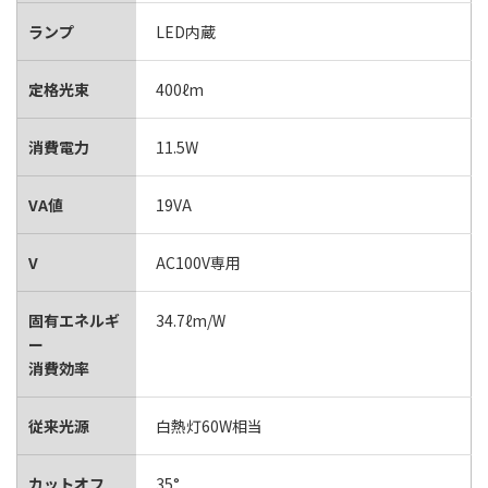
ランプ
LED内蔵
定格光束
400ℓm
消費電力
11.5W
VA値
19VA
V
AC100V専用
固有エネルギ
34.7ℓm/W
ー
消費効率
従来光源
白熱灯60W相当
カットオフ
35°