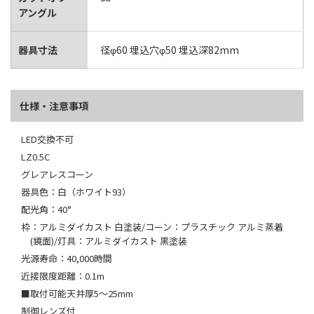
アングル
器具寸法
径φ60 埋込穴φ50 埋込深82mm
仕様・注意事項
LED交換不可
LZ0.5C
グレアレスコーン
器具色：白（ホワイト93）
配光角：40°
枠：アルミダイカスト 白塗装/コーン：プラスチック アルミ蒸着
(鏡面)/灯具：アルミダイカスト 黒塗装
光源寿命：40,000時間
近接限度距離：0.1m
■取付可能天井厚5～25mm
制御レンズ付