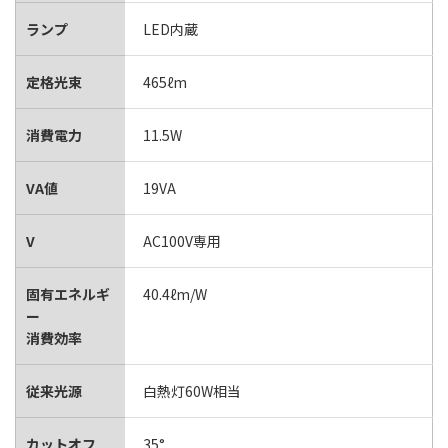
ランプ
LED内蔵
定格光束
465ℓm
消費電力
11.5W
VA値
19VA
V
AC100V専用
固有エネルギ
40.4ℓm/W
ー
消費効率
従来光源
白熱灯60W相当
カットオフ
35°