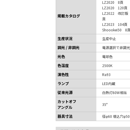
LZ2020 8頁
LZ2020 120頁
LZ2022 改訂版
掲載カタログ
頁
LZ2023 104頁
Shoookei50 8
生産状況
生産中止
調光 / 非調光
電源選択で非調光
光色
電球色
色温度
2500K
演色性
Ra93
ランプ
LED内蔵
従来光源
白熱灯60W相当
カットオフ
35°
アングル
器具寸法
径φ60 埋込穴φ5