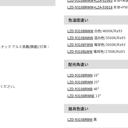
LZD-93108RWW+LZA-92985
本体+非調光
LZD-93108RWW+LZA-93018
本体+P
色温度違い
LZD-93108NWW
白色/4000K/Ra93
LZD-93108AWW
温白色/3500K/Ra93
LZD-93108YWW
電球色/3000K/Ra93
チック アルミ蒸着(鏡面)/灯具：
LZD-93108LWW
電球色/2700K/Ra93
配光角違い
LZD-93108RWN
16°
LZD-93108RWM
25°
用ください。
LZD-93108RWB
40°
LZD-93108RWNE
13°
器具色違い
LZD-93108RBW
黒