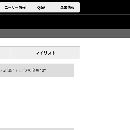
ユーザー情報
Q&A
企業情報
マイリスト
t-off35°
1／2照度角40°