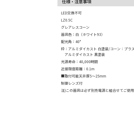
仕様・注意事項
LED交換不可
LZ0.5C
グレアレスコーン
器具色：白（ホワイト93）
配光角：40°
枠：アルミダイカスト 白塗装/コーン：プラス
アルミダイカスト 黒塗装
光源寿命：40,000時間
近接限度距離：0.1m
■取付可能天井厚5～25mm
制御レンズ付
注)この器具は必ず別売電源と組合せてご使