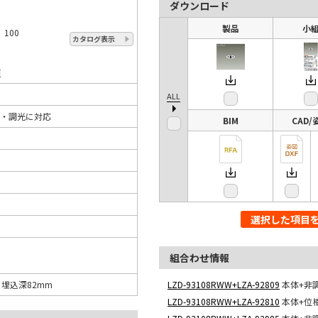
ダウンロード
製品
小
 100
カタログ表示
頁
ALL
・調光に対応
BIM
CAD/
選択した項目
組合わせ情報
0 埋込深82mm
LZD-93108RWW+LZA-92809
本体+非
LZD-93108RWW+LZA-92810
本体+位