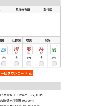
組
照度分布図
取付図
姿図
仕様図
取説
配光
を一括ダウンロード
調光用電源（100V専用）
27,300円
相制御調光用電源
30,300円