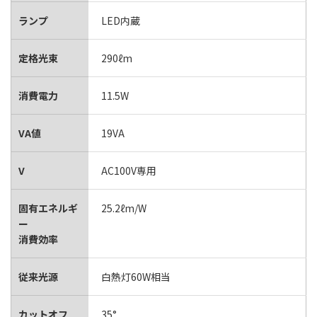
ランプ
LED内蔵
定格光束
290ℓm
消費電力
11.5W
VA値
19VA
V
AC100V専用
固有エネルギ
25.2ℓm/W
ー
消費効率
従来光源
白熱灯60W相当
カットオフ
35°