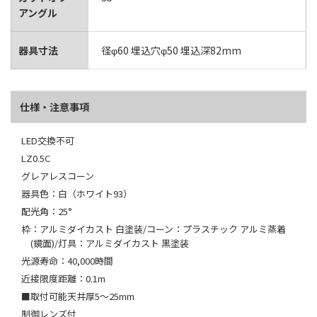
アングル
器具寸法
径φ60 埋込穴φ50 埋込深82mm
仕様・注意事項
LED交換不可
LZ0.5C
グレアレスコーン
器具色：白（ホワイト93）
配光角：25°
枠：アルミダイカスト 白塗装/コーン：プラスチック アルミ蒸着
(鏡面)/灯具：アルミダイカスト 黒塗装
光源寿命：40,000時間
近接限度距離：0.1m
■取付可能天井厚5～25mm
制御レンズ付