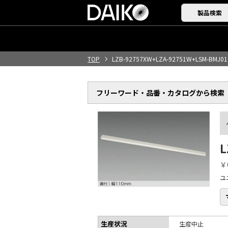
製品検索
TOP
LZB-92757XW+LZA-92751W+LSM-BMJ01
フリーワード・品番・
カタログから検索
L
￥
ユ
生産状況
生産中止