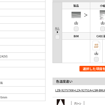
製品
小
＞
ALL
BIM
CAD/
242V)
選択した項目
色温度違い
相当
LZB-92757XW+LZA-92751A+LSM-BMJ
95mm