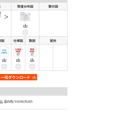
組
照度分布図
取付図
＞
姿図
仕様図
取説
配光
を一括ダウンロード
01
温白色/3500K/Ra85