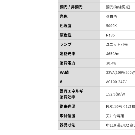
調光 / 非調光
調光(無線調光)
光色
昼白色
色温度
5000K
演色性
Ra85
ランプ
ユニット別売
定格光束
4650ℓm
消費電力
30.4W
VA値
32VA(100V/200V/
V
AC100-242V
固有エネルギー
152.9ℓm/W
消費効率
従来光源
FLR110形×1灯
取付位置
天井付専用
器具寸法
巾110 長2432 高