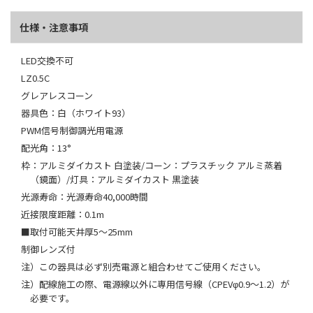
仕様・注意事項
LED交換不可
LZ0.5C
グレアレスコーン
器具色：白（ホワイト93）
PWM信号制御調光用電源
配光角：13°
枠：アルミダイカスト 白塗装/コーン：プラスチック アルミ蒸着
（鏡面）/灯具：アルミダイカスト 黒塗装
光源寿命：光源寿命40,000時間
近接限度距離：0.1m
■取付可能天井厚5～25mm
制御レンズ付
注）この器具は必ず別売電源と組合わせてご使用ください。
注）配線施工の際、電源線以外に専用信号線（CPEVφ0.9～1.2）が
必要です。