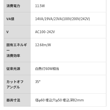
消費電力
11.5W
VA値
14VA/19VA/23VA(100V/200V/242V)
V
AC100-242V
固有エネルギ
12.6ℓm/W
ー
消費効率
従来光源
白熱灯60W相当
カットオフ
35°
アングル
器具寸法
径φ60 埋込穴φ50 埋込深82mm