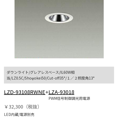
ダウンライト/グレアレスベース/IL60W相
当/LZ0.5C/Shoφokei50/Cut-off35°/１／２照度角13°
LZD-93108RWNE
+
LZA-93018
PWM信号制御調光用電源
￥32,300（税抜）
LED内蔵/電源別売