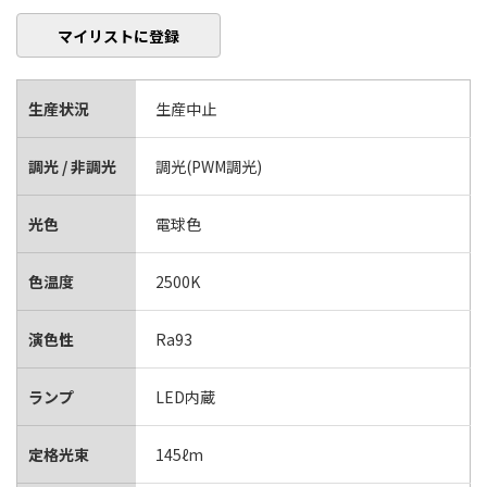
マイリストに登録
生産状況
生産中止
調光 / 非調光
調光(PWM調光)
光色
電球色
色温度
2500K
演色性
Ra93
ランプ
LED内蔵
定格光束
145ℓm