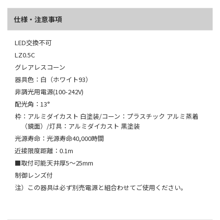
仕様・注意事項
LED交換不可
LZ0.5C
グレアレスコーン
器具色：白（ホワイト93）
非調光用電源(100-242V)
配光角：13°
枠：アルミダイカスト 白塗装/コーン：プラスチック アルミ蒸着
（鏡面）/灯具：アルミダイカスト 黒塗装
光源寿命：光源寿命40,000時間
近接限度距離：0.1m
■取付可能天井厚5～25mm
制御レンズ付
注）この器具は必ず別売電源と組合わせてご使用ください。