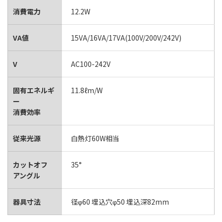
消費電力
12.2W
VA値
15VA/16VA/17VA(100V/200V/242V)
V
AC100-242V
固有エネルギ
11.8ℓm/W
ー
消費効率
従来光源
白熱灯60W相当
カットオフ
35°
アングル
器具寸法
径φ60 埋込穴φ50 埋込深82mm