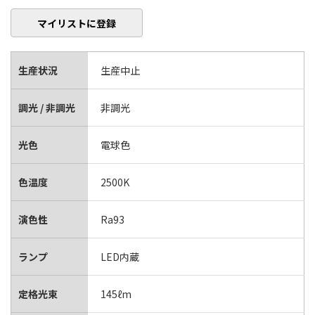
マイリストに登録
生産状況
生産中止
調光 / 非調光
非調光
光色
電球色
色温度
2500K
演色性
Ra93
ランプ
LED内蔵
定格光束
145ℓm