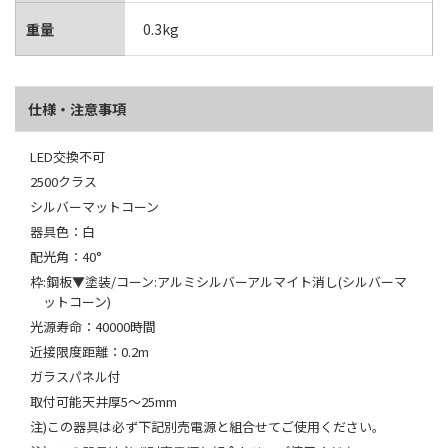
重量
0.3kg
仕様・注意事項
LED交換不可
2500クラス
シルバーマットコーン
器具色：白
配光角：40°
枠:鋼板▼塗装/コーン:アルミシルバーアルマイト消し(シルバーマ
ットコーン)
光源寿命：40000時間
近接限度距離：0.2m
ガラスパネル付
取付可能天井厚5～25mm
注)この器具は必ず下記別売電源と組合せてご使用ください。