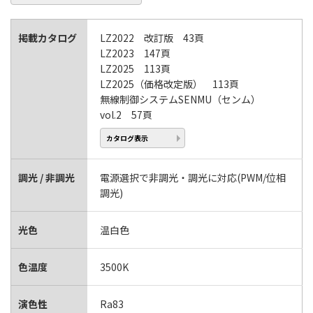
掲載カタログ
LZ2022 改訂版 43頁
LZ2023 147頁
LZ2025 113頁
LZ2025（価格改定版） 113頁
無線制御システムSENMU（センム）
vol.2 57頁
カタログ表示
調光 / 非調光
電源選択で非調光・調光に対応(PWM/位相
調光)
光色
温白色
色温度
3500K
演色性
Ra83