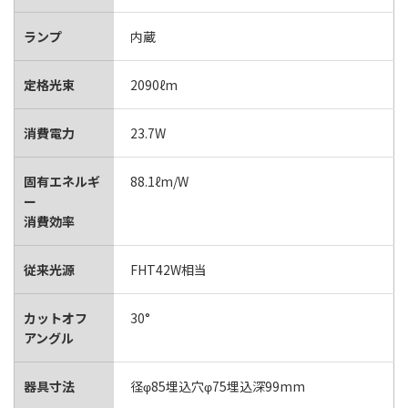
ランプ
内蔵
定格光束
2090ℓm
消費電力
23.7W
固有エネルギ
88.1ℓm/W
ー
消費効率
従来光源
FHT42W相当
カットオフ
30°
アングル
器具寸法
径φ85埋込穴φ75埋込深99mm