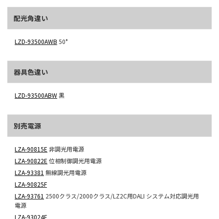
配光角違い
LZD-93500AWB
50°
器具色違い
LZD-93500ABW
黒
別売電源
LZA-90815E
非調光用電源
LZA-90822E
位相制御調光用電源
LZA-93381
無線調光用電源
LZA-90825F
LZA-93761
2500クラス/2000クラス/LZ2C用DALI システム対応調光用
電源
LZA-93024E