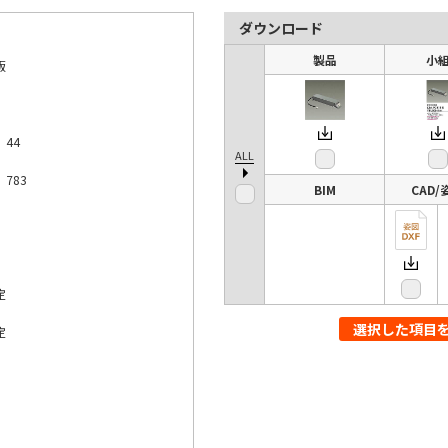
ダウンロード
製品
小
訂版
 44
ALL
 783
BIM
CAD/
定
選択した項目
定