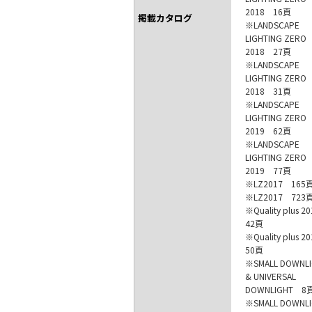
2018 16頁
掲載カタログ
※LANDSCAPE
LIGHTING ZERO
2018 27頁
※LANDSCAPE
LIGHTING ZERO
2018 31頁
※LANDSCAPE
LIGHTING ZERO
2019 62頁
※LANDSCAPE
LIGHTING ZERO
2019 77頁
※LZ2017 165
※LZ2017 723
※Quality plus 
42頁
※Quality plus 
50頁
※SMALL DOWNL
& UNIVERSAL
DOWNLIGHT 8
※SMALL DOWNL