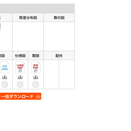
組
照度分布図
取付図
姿図
仕様図
取説
配光
を一括ダウンロード