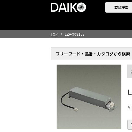
製品検索
TOP
LZA-90815E
フリーワード・品番・
カタログから検索
L
￥