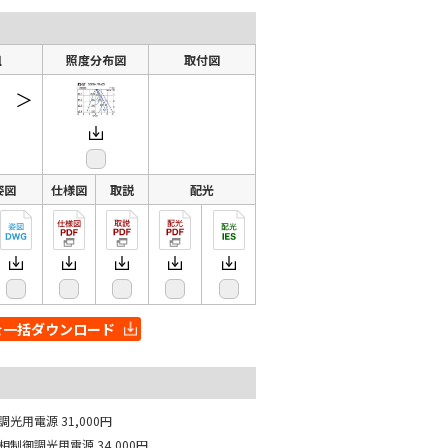
組
照度分布図
取付図
＞
姿図
仕様図
取説
配光
を一括ダウンロード
非調光用電源
31,000円
位相制御調光用電源
34,000円