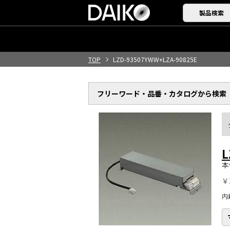
製品検索
TOP
LZD-93507YWW+LZA-90825E
フリーワード・品番・
カタログから検索
L
本
￥
内