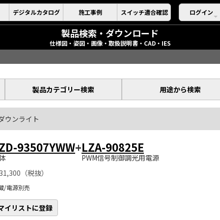
デジタルカタログ
施工事例
スイッチ適合確認
ログイン
製品検索・ダウンロード
仕様図・姿図・画像・取扱説明書・CAD・IES
製品カテゴリー検索
用途から検索
ダウンライト
ZD-93507YWW
+
LZA-90825E
体
PWM信号制御調光用電源
31,300（税抜）
蔵/電源別売
マイリストに登録