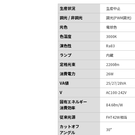
生産状況
生産中止
調光 / 非調光
調光(PWM調光)
光色
電球色
色温度
3000K
演色性
Ra83
ランプ
内蔵
定格光束
2200ℓm
消費電力
26W
VA値
25/27/28VA
V
AC100-242V
固有エネルギー
84.6ℓm/W
消費効率
従来光源
FHT42W相当
カットオフ
30°
アングル