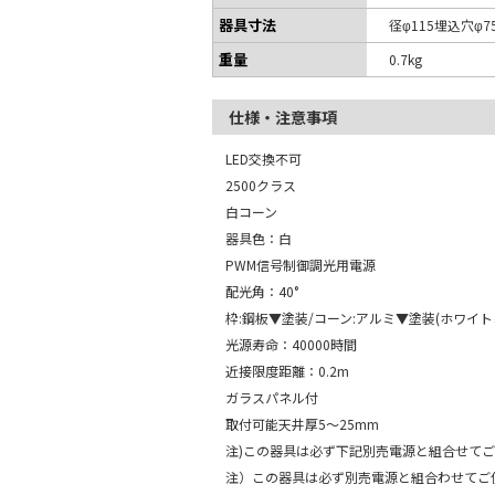
器具寸法
径φ115埋込穴φ7
重量
0.7kg
仕様・注意事項
LED交換不可
2500クラス
白コーン
器具色：白
PWM信号制御調光用電源
配光角：40°
枠:鋼板▼塗装/コーン:アルミ▼塗装(ホワイト
光源寿命：40000時間
近接限度距離：0.2m
ガラスパネル付
取付可能天井厚5～25mm
注)この器具は必ず下記別売電源と組合せて
注）この器具は必ず別売電源と組合わせてご