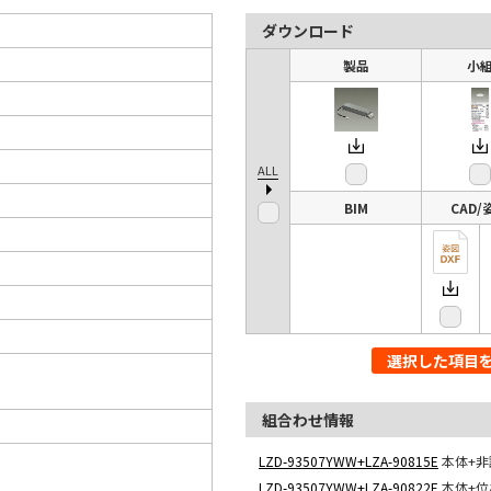
ダウンロード
製品
小
ALL
BIM
CAD/
選択した項目
組合わせ情報
LZD-93507YWW+LZA-90815E
本体+
LZD-93507YWW+LZA-90822E
本体+