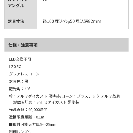
アングル
器具寸法
径φ60 埋込穴φ50 埋込深82mm
仕様・注意事項
LED交換不可
LZ0.5C
グレアレスコーン
器具色：黒
配光角：40°
枠：アルミダイカスト 黒塗装/コーン：プラスチック アルミ蒸着
(鏡面)/灯具：アルミダイカスト 黒塗装
光源寿命：40,000時間
近接限度距離：0.1m
■取付可能天井厚5～25mm
制御レンズ付