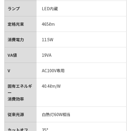
ランプ
LED内蔵
定格光束
465ℓm
消費電力
11.5W
VA値
19VA
V
AC100V専用
固有エネルギ
40.4ℓm/W
ー
消費効率
従来光源
白熱灯60W相当
カットオフ
35°