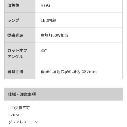
演色性
Ra93
ランプ
LED内蔵
従来光源
白熱灯60W相当
カットオフ
35°
アングル
器具寸法
径φ60 埋込穴φ50 埋込深82mm
仕様・注意事項
LED交換不可
LZ0.5C
グレアレスコーン