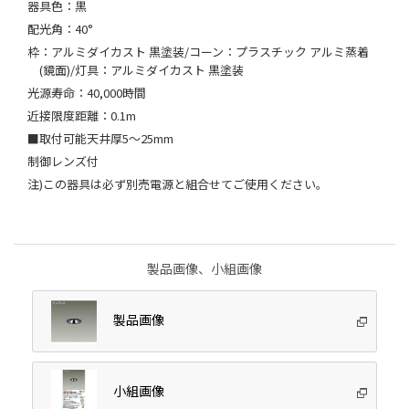
器具色：黒
配光角：40°
枠：アルミダイカスト 黒塗装/コーン：プラスチック アルミ蒸着
(鏡面)/灯具：アルミダイカスト 黒塗装
光源寿命：40,000時間
近接限度距離：0.1m
■取付可能天井厚5～25mm
制御レンズ付
注)この器具は必ず別売電源と組合せてご使用ください。
製品画像、小組画像
製品画像
小組画像