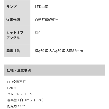
ランプ
LED内蔵
従来光源
白熱灯60W相当
カットオフ
35°
アングル
器具寸法
径φ60 埋込穴φ50 埋込深82mm
仕様・注意事項
LED交換不可
LZ0.5C
グレアレスコーン
器具色：白（ホワイト93）
配光角：16°