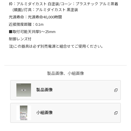
枠：アルミダイカスト 白塗装/コーン：プラスチック アルミ蒸着
(鏡面)/灯具：アルミダイカスト 黒塗装
光源寿命：光源寿命40,000時間
近接限度距離：0.1m
■取付可能天井厚5～25mm
制御レンズ付
注)この器具は必ず別売電源と組合せてご使用ください。
製品画像、小組画像
製品画像
小組画像