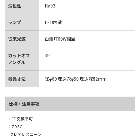
演色性
Ra93
ランプ
LED内蔵
従来光源
白熱灯60W相当
カットオフ
35°
アングル
器具寸法
径φ60 埋込穴φ50 埋込深82mm
仕様・注意事項
LED交換不可
LZ0.5C
グレアレスコーン