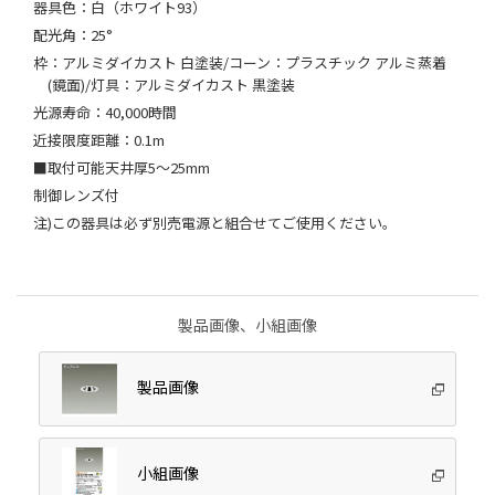
器具色：白（ホワイト93）
配光角：25°
枠：アルミダイカスト 白塗装/コーン：プラスチック アルミ蒸着
(鏡面)/灯具：アルミダイカスト 黒塗装
光源寿命：40,000時間
近接限度距離：0.1m
■取付可能天井厚5～25mm
制御レンズ付
注)この器具は必ず別売電源と組合せてご使用ください。
製品画像、小組画像
製品画像
小組画像