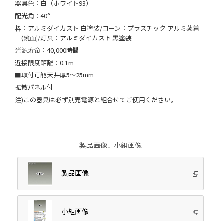
器具色：白（ホワイト93）
配光角：40°
枠：アルミダイカスト 白塗装/コーン：プラスチック アルミ蒸着
(鏡面)/灯具：アルミダイカスト 黒塗装
光源寿命：40,000時間
近接限度距離：0.1m
■取付可能天井厚5～25mm
拡散パネル付
注)この器具は必ず別売電源と組合せてご使用ください。
製品画像、小組画像
製品画像
小組画像