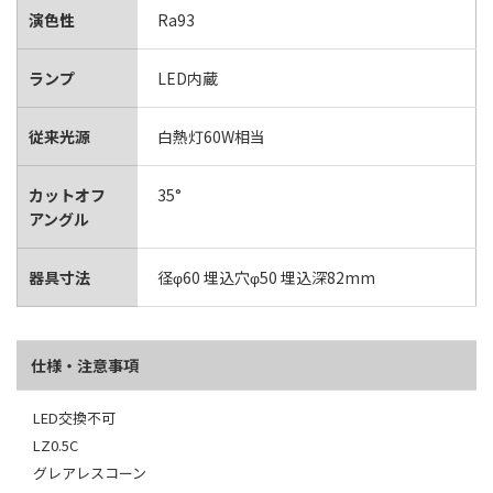
演色性
Ra93
ランプ
LED内蔵
従来光源
白熱灯60W相当
カットオフ
35°
アングル
器具寸法
径φ60 埋込穴φ50 埋込深82mm
仕様・注意事項
LED交換不可
LZ0.5C
グレアレスコーン