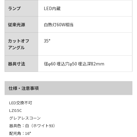
ランプ
LED内蔵
従来光源
白熱灯60W相当
カットオフ
35°
アングル
器具寸法
径φ60 埋込穴φ50 埋込深82mm
仕様・注意事項
LED交換不可
LZ0.5C
グレアレスコーン
器具色：白（ホワイト93）
配光角：16°