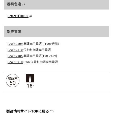
器具色違い
LZD-93108LBN
黒
別売電源
LZA-92809
非調光用電源（100V専用）
LZA-92810
位相制御調光用電源
LZA-92985
非調光用電源(100-242V)
LZA-93018
PWM信号制御調光用電源
製品情報サイトTOPに戻る