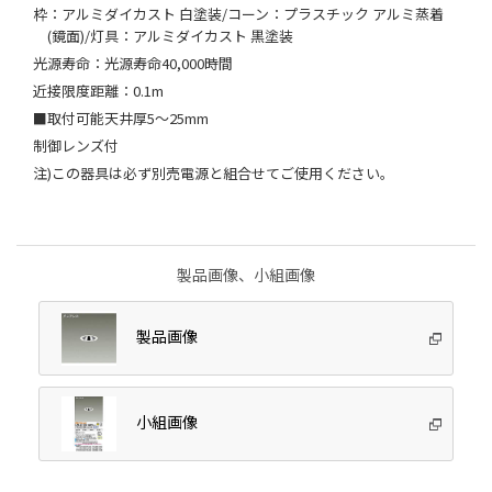
枠：アルミダイカスト 白塗装/コーン：プラスチック アルミ蒸着
(鏡面)/灯具：アルミダイカスト 黒塗装
光源寿命：光源寿命40,000時間
近接限度距離：0.1m
■取付可能天井厚5～25mm
制御レンズ付
注)この器具は必ず別売電源と組合せてご使用ください。
製品画像、小組画像
製品画像
小組画像