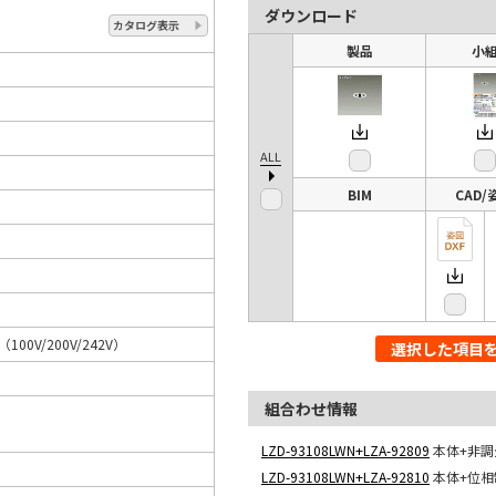
ダウンロード
カタログ表示
製品
小
ALL
BIM
CAD/
A（100V/200V/242V）
選択した項目
組合わせ情報
LZD-93108LWN+LZA-92809
本体+非調
LZD-93108LWN+LZA-92810
本体+位