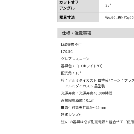
カットオフ
35°
アングル
器具寸法
径φ60 埋込穴φ5
仕様・注意事項
LED交換不可
LZ0.5C
グレアレスコーン
器具色：白（ホワイト93）
配光角：16°
枠：アルミダイカスト 白塗装/コーン：プラス
アルミダイカスト 黒塗装
光源寿命：光源寿命40,000時間
近接限度距離：0.1m
■取付可能天井厚5～25mm
制御レンズ付
注)この器具は必ず別売電源と組合せてご使