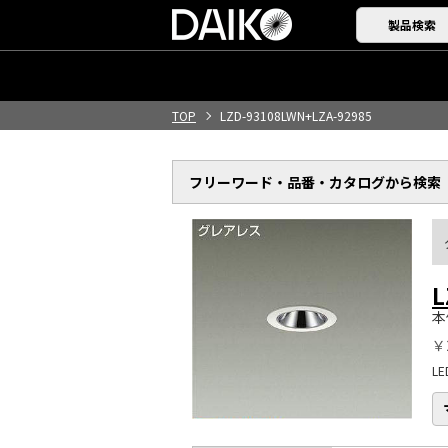
製品検索
TOP
LZD-93108LWN+LZA-92985
フリーワード・品番・
カタログから検索
L
本
￥
L