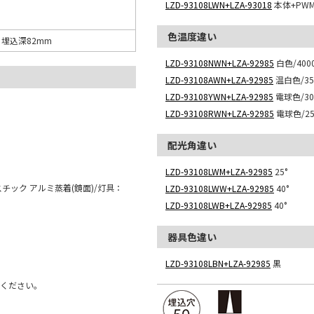
LZD-93108LWN+LZA-93018
本体+PW
色温度違い
0 埋込深82mm
LZD-93108NWN+LZA-92985
白色/4000
LZD-93108AWN+LZA-92985
温白色/350
LZD-93108YWN+LZA-92985
電球色/300
LZD-93108RWN+LZA-92985
電球色/250
配光角違い
LZD-93108LWM+LZA-92985
25°
チック アルミ蒸着(鏡面)/灯具：
LZD-93108LWW+LZA-92985
40°
LZD-93108LWB+LZA-92985
40°
器具色違い
LZD-93108LBN+LZA-92985
黒
用ください。