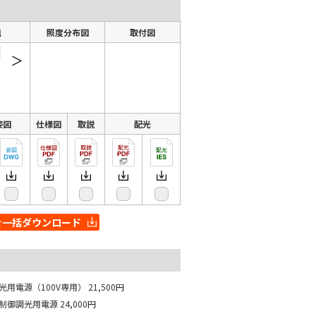
組
照度分布図
取付図
＞
姿図
仕様図
取説
配光
を一括ダウンロード
光用電源（100V専用）
21,500円
相制御調光用電源
24,000円