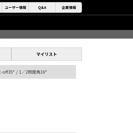
ユーザー情報
Q&A
企業情報
マイリスト
t-off35°
1／2照度角16°