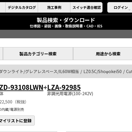
デジタルカタログ
施工事例
スイッチ適合確認
ログイン
製品検索・ダウンロード
仕様図・姿図・画像・取扱説明書・CAD・IES
製品カテゴリー検索
用途から検索
ダウンライト/グレアレスベース/IL60W相当
LZ0.5C/Shoφokei50
Cu
ZD-93108LWN
+
LZA-92985
体
非調光用電源(100-242V)
22,500（税抜）
ED内蔵/電源別売
マイリストに登録