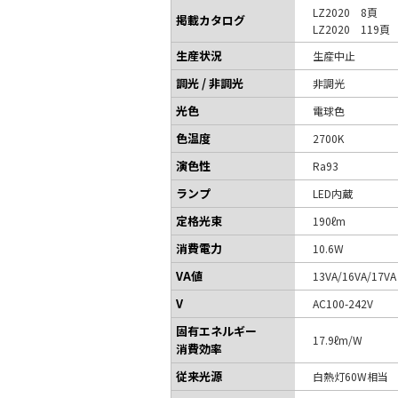
LZ2020 8頁
掲載カタログ
LZ2020 119頁
生産状況
生産中止
調光 / 非調光
非調光
光色
電球色
色温度
2700K
演色性
Ra93
ランプ
LED内蔵
定格光束
190ℓm
消費電力
10.6W
VA値
13VA/16VA/17V
V
AC100-242V
固有エネルギー
17.9ℓm/W
消費効率
従来光源
白熱灯60W相当