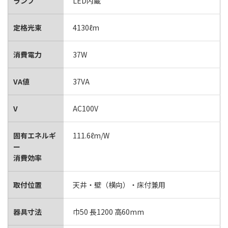
ランプ
LED内蔵
定格光束
4130ℓm
消費電力
37W
VA値
37VA
V
AC100V
固有エネルギ
111.6ℓm/W
ー
消費効率
取付位置
天井・壁（横向）・床付兼用
器具寸法
巾50 長1200 高60mm