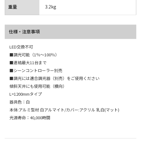
重量
3.2kg
仕様・注意事項
LED交換不可
■調光可能（1％～100％）
■連結最大11台まで
■シーンコントローラー別売
■調光には適合調光器（別売）をご使用ください
傾斜天井にも使用可能（横向）
L=1200mmタイプ
器具色：白
本体:アルミ型材 白アルマイト/カバー:アクリル 乳白(マット)
光源寿命：40,000時間