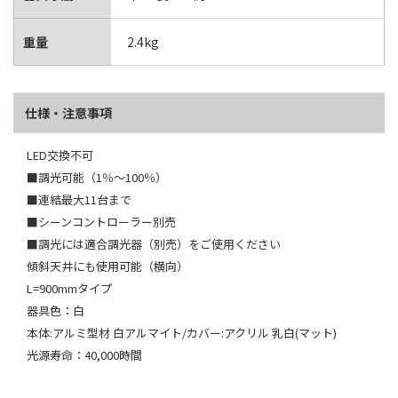
重量
2.4kg
仕様・注意事項
LED交換不可
■調光可能（1％～100％）
■連結最大11台まで
■シーンコントローラー別売
■調光には適合調光器（別売）をご使用ください
傾斜天井にも使用可能（横向）
L=900mmタイプ
器具色：白
本体:アルミ型材 白アルマイト/カバー:アクリル 乳白(マット)
光源寿命：40,000時間