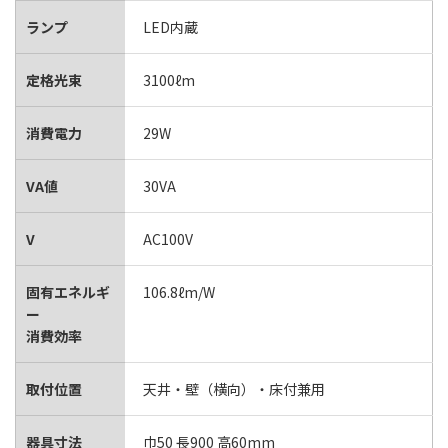
ランプ
LED内蔵
定格光束
3100ℓm
消費電力
29W
VA値
30VA
V
AC100V
固有エネルギ
106.8ℓm/W
ー
消費効率
取付位置
天井・壁（横向）・床付兼用
器具寸法
巾50 長900 高60mm