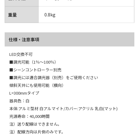
重量
0.8kg
仕様・注意事項
LED交換不可
■調光可能（1％～100％）
■シーンコントローラー別売
■調光には適合調光器（別売）をご使用ください
傾斜天井にも使用可能（横向）
L=300mmタイプ
器具色：白
本体:アルミ型材 白アルマイト/カバー:アクリル 乳白(マット)
光源寿命：40,000時間
注）送り配線はできません。
注）配線方向は片側のみです。