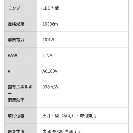
ランプ
LED内蔵
定格光束
1030ℓm
消費電力
10.4W
VA値
11VA
V
AC100V
固有エネルギ
99ℓm/W
ー
消費効率
取付位置
天井・壁（横向）・床付兼用
器具寸法
巾50 長300 高60mm