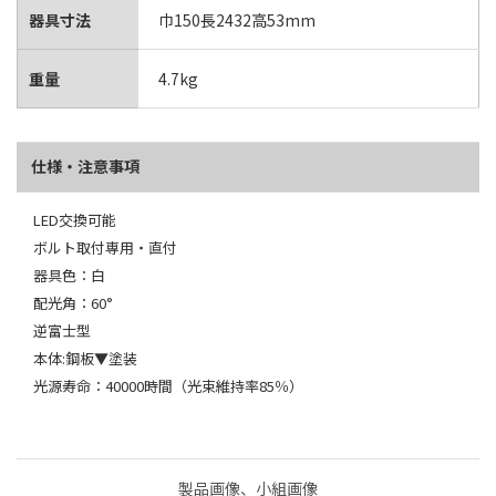
器具寸法
巾150長2432高53mm
重量
4.7kg
仕様・注意事項
LED交換可能
ボルト取付専用・直付
器具色：白
配光角：60°
逆富士型
本体:鋼板▼塗装
光源寿命：40000時間（光束維持率85％）
製品画像、小組画像