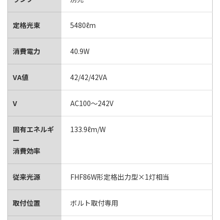
定格光束
5480ℓm
消費電力
40.9W
VA値
42/42/42VA
V
AC100～242V
固有エネルギ
133.9ℓm/W
ー
消費効率
従来光源
FHF86W形定格出力型×1灯相当
取付位置
ボルト取付専用