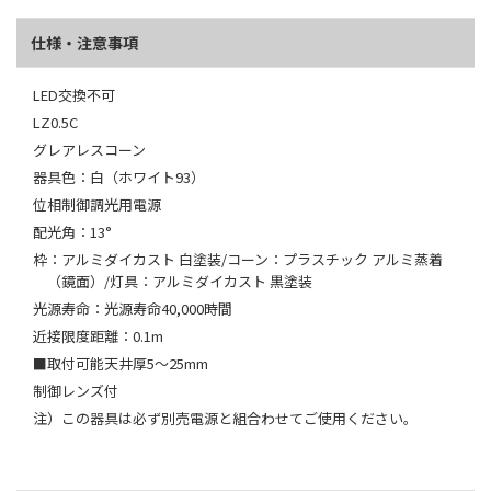
仕様・注意事項
LED交換不可
LZ0.5C
グレアレスコーン
器具色：白（ホワイト93）
位相制御調光用電源
配光角：13°
枠：アルミダイカスト 白塗装/コーン：プラスチック アルミ蒸着
（鏡面）/灯具：アルミダイカスト 黒塗装
光源寿命：光源寿命40,000時間
近接限度距離：0.1m
■取付可能天井厚5～25mm
制御レンズ付
注）この器具は必ず別売電源と組合わせてご使用ください。