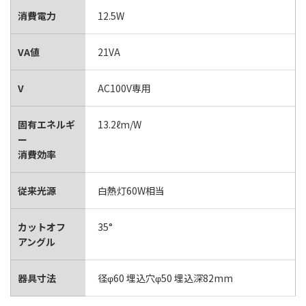
消費電力
12.5W
VA値
21VA
V
AC100V専用
固有エネルギ
13.2ℓm/W
ー
消費効率
従来光源
白熱灯60W相当
カットオフ
35°
アングル
器具寸法
径φ60 埋込穴φ50 埋込深82mm