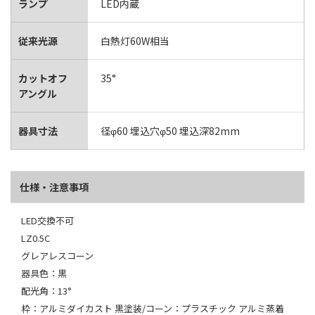
ランプ
LED内蔵
従来光源
白熱灯60W相当
カットオフ
35°
アングル
器具寸法
径φ60 埋込穴φ50 埋込深82mm
仕様・注意事項
LED交換不可
LZ0.5C
グレアレスコーン
器具色：黒
配光角：13°
枠：アルミダイカスト 黒塗装/コーン：プラスチック アルミ蒸着