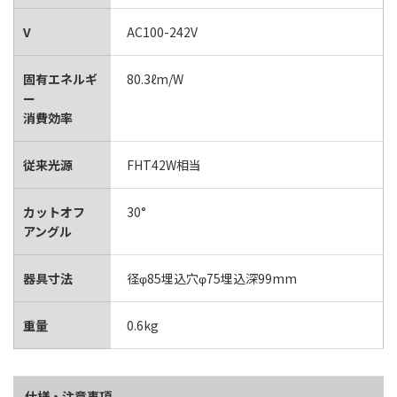
V
AC100-242V
固有エネルギ
80.3ℓm/W
ー
消費効率
従来光源
FHT42W相当
カットオフ
30°
アングル
器具寸法
径φ85埋込穴φ75埋込深99mm
重量
0.6kg
仕様・注意事項