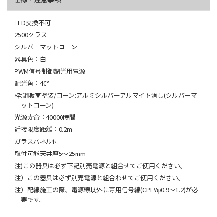
LED交換不可
2500クラス
シルバーマットコーン
器具色：白
PWM信号制御調光用電源
配光角：40°
枠:鋼板▼塗装/コーン:アルミシルバーアルマイト消し(シルバーマ
ットコーン)
光源寿命：40000時間
近接限度距離：0.2m
ガラスパネル付
取付可能天井厚5～25mm
注)この器具は必ず下記別売電源と組合せてご使用ください。
注）この器具は必ず別売電源と組合わせてご使用ください。
注）配線施工の際、電源線以外に専用信号線(CPEVφ0.9～1.2)が必
要です。