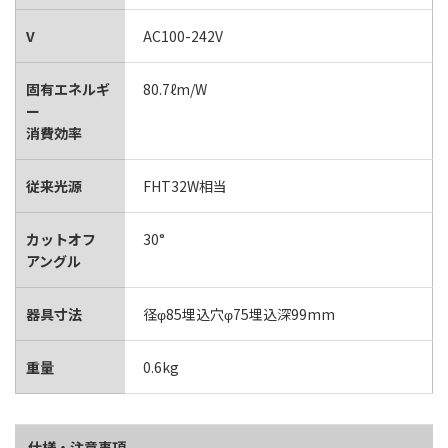
V
AC100-242V
固有エネルギ
80.7ℓm/W
ー
消費効率
従来光源
FHT32W相当
カットオフ
30°
アングル
器具寸法
径φ85埋込穴φ75埋込深99mm
重量
0.6kg
仕様・注意事項