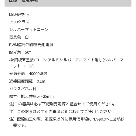
LED交換不可
1500クラス
シルバーマットコーン
器具色：白
PWM信号制御調光用電源
配光角：50°
枠:鋼板▼塗装/コーン:アルミシルバーアルマイト消し(シルバーマ
ットコーン)
光源寿命：40000時間
近接限度距離：0.1m
ガラスパネル付
取付可能天井厚5～25mm
注)この器具は必ず下記別売電源と組合せてご使用ください。
注）この器具は必ず別売電源と組合わせてご使用ください。
注）配線施工の際、電源線以外に専用信号線(CPEVφ0.9～1.2)が必
要です。