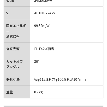
VA値
24/25/25VA
V
AC100～242V
固有エネルギ
99.5ℓm/W
ー
消費効率
従来光源
FHT42W相当
カットオフ
30°
アングル
器具寸法
径φ115埋込穴φ100埋込深107mm
重量
0.7kg