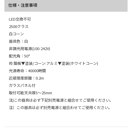
仕様・注意事項
LED交換不可
2500クラス
白コーン
器具色：白
非調光用電源(100-242V)
配光角：50°
枠:鋼板▼塗装/コーン:アルミ▼塗装(ホワイトコーン)
光源寿命：40000時間
近接限度距離：0.2m
ガラスパネル付
取付可能天井厚5～25mm
注)この器具は必ず下記別売電源と組合せてご使用ください。
注）この器具は必ず別売電源と組合わせてご使用ください。