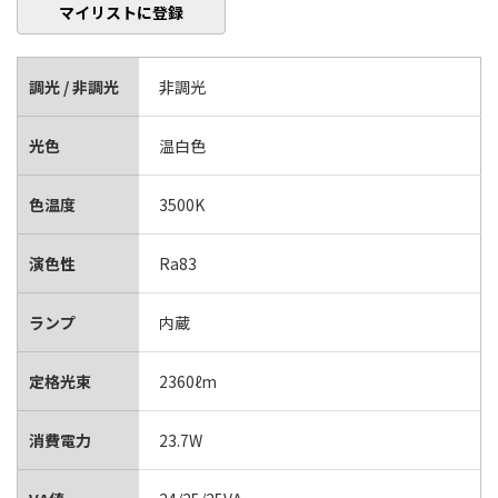
マイリストに登録
調光 / 非調光
非調光
光色
温白色
色温度
3500K
演色性
Ra83
ランプ
内蔵
定格光束
2360ℓm
消費電力
23.7W